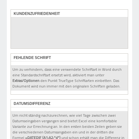
KUNDENZUFRIEDENHEIT
FEHLENDE SCHRIFT
Um zu verhindern, dass eine verwendete Schriftart in Word durch
eine Standardschriftart ersetzt wird, aktiviert man unter
Extras/Optionen
den Punkt TrueType Schriftarten einbetten. Das
Dokument wird nun immer mit den originalen Schriften geladen.
DATUMSDIFFERENZ
Um nicht ständig nachzurechnen, wie viel Tage zwischen zwei
Datumseingaben vergangen sind bietet Excel eine komfortable
Variante zur Errechnung an. In den ersten beiden Zeilen geben sie
die verschiedenen Datumsangaben ein und in der dritten die
Formel
=DATEDIF (A1;A2;"d")
und schon erhält man die Differenz in